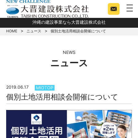
togg
沖縄の建設事業なら大晋建設株式会社
HOME
ニュース
個別土地活用相談会開催について
NEWS
ニュース
2019.06.17
MIOTOP
個別土地活用相談会開催について