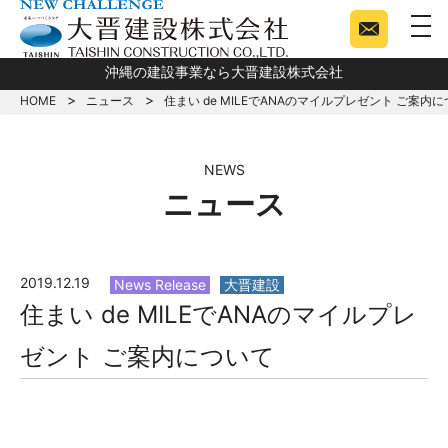
togg
沖縄の建設事業なら大晋建設株式会社
HOME
ニュース
住まい de MILEでANAのマイルプレゼント ご案内
NEWS
ニュース
2019.12.19
News Release
大晋建設
住まい de MILEでANAのマイルプレ
ゼント ご案内について