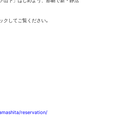
ァ山下」はじめよう、那覇で新・静活
ックしてご覧ください｡
amashita/reservation/