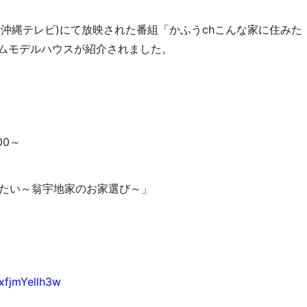
らOTV(沖縄テレビ)にて放映された番組「かふうchこんな家に住みた
ムモデルハウスが紹介されました。
00～
みたい～翁宇地家のお家選び～」
xfjmYellh3w