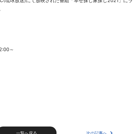
からRBC(琉球放送)にて放映された番組「幸せ探し家探し2021」にラ
。
:00～
次の記事へ
一覧へ戻る