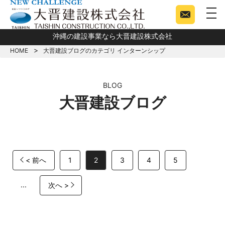
togg
沖縄の建設事業なら大晋建設株式会社
HOME
大晋建設ブログのカテゴリ インターンシップ
BLOG
大晋建設ブログ
< 前へ
1
2
3
4
5
...
次へ >