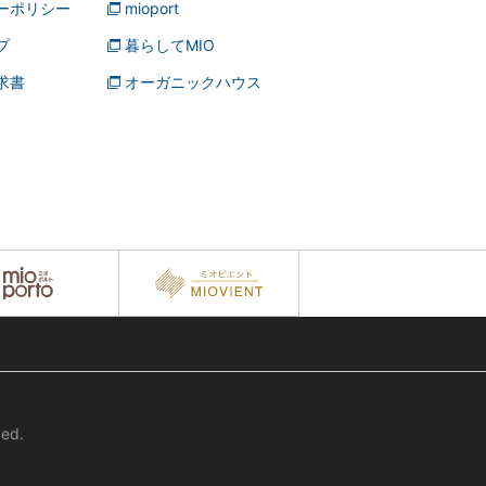
ーポリシー
mioport
プ
暮らしてMIO
求書
オーガニックハウス
ed.