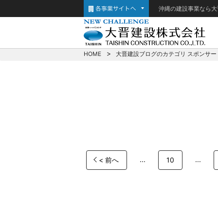
沖縄の建設事業なら大
HOME
大晋建設ブログのカテゴリ スポンサー
...
...
< 前へ
10