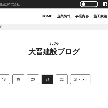
晋建設株式会社
HOME
企業情報
事業内容
施工実績
ド
BLOG
大晋建設ブログ
18
19
20
21
22
次へ >