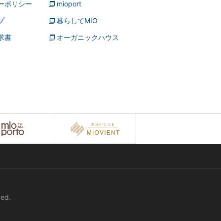
ーポリシー
mioport
プ
暮らしてMIO
求書
オーガニックハウス
ed.