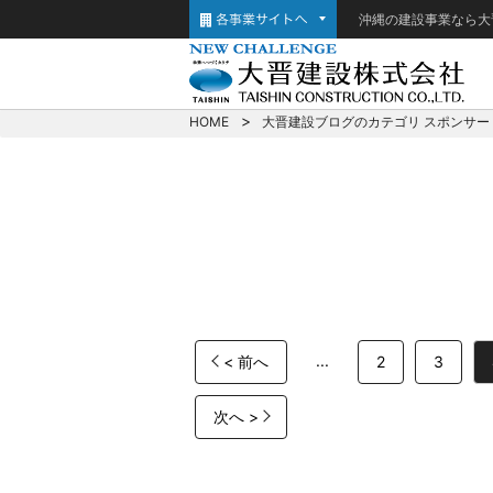
沖縄の建設事業なら大
HOME
大晋建設ブログのカテゴリ スポンサー
...
< 前へ
2
3
次へ >