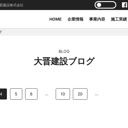
晋建設株式会社
HOME
企業情報
事業内容
施工実績
ド
BLOG
大晋建設ブログ
...
...
4
5
6
10
20