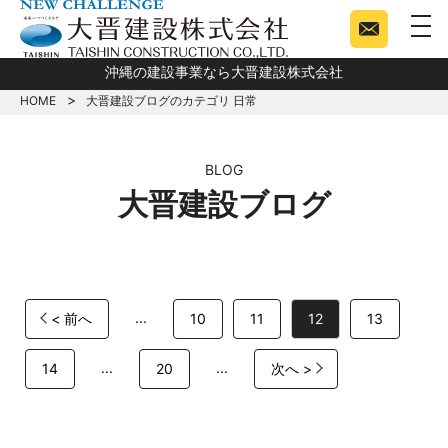
togg
沖縄の建設事業なら大晋建設株式会社
HOME
大晋建設ブログのカテゴリ 日常
BLOG
大晋建設ブログ
...
< 前へ
10
11
12
13
...
...
14
20
次へ >