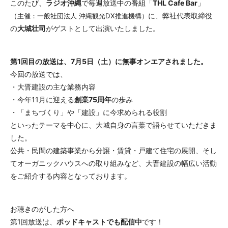
このたび、
ラジオ沖縄
で毎週放送中の番組「
THL Cafe Bar
」
（
に、弊社代表取締役
主催：一般社団法人 沖縄観光DX推進機構）
の
大城壮司
がゲストとして出演いたしました。
第1回目の放送は、7月5日（土）に無事オンエアされました。
今回の放送では、
・大晋建設の主な業務内容
・今年11月に迎える
創業75周年
の歩み
・「まちづくり」や「建設」に今求められる役割
といったテーマを中心に、大城自身の言葉で語らせていただきま
した。
公共・民間の建築事業から分譲・賃貸・戸建て住宅の展開、そし
てオーガニックハウスへの取り組みなど、大晋建設の幅広い活動
をご紹介する内容となっております。
お聴きのがした方へ
第1回放送は、
ポッドキャストでも配信中
です！