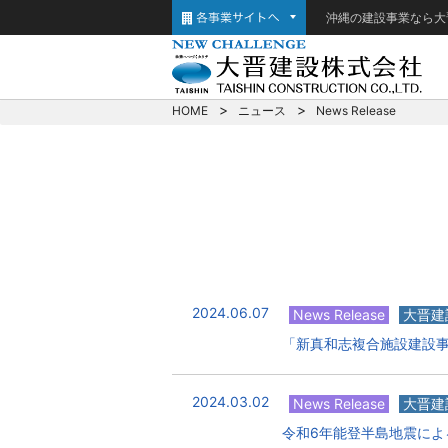
沖縄の建設事業なら大
HOME
ニュース
News Release
2024.06.07
News Release
大晋建
「新真和志複合施設建設
2024.03.02
News Release
大晋建
令和6年能登半島地震によ