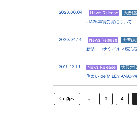
2020.06.04
News Release
大晋建
JIA25年賞受賞について
2020.04.14
News Release
大晋建
新型コロナウイルス感染
2019.12.19
News Release
大晋建
住まい de MILEでAN
...
< 前へ
3
4