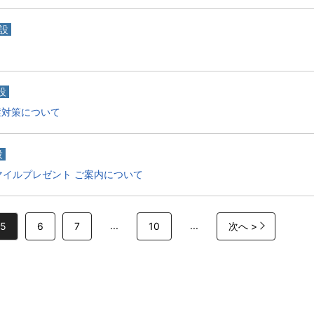
設
設
症対策について
設
Aのマイルプレゼント ご案内について
...
...
5
6
7
10
次へ >