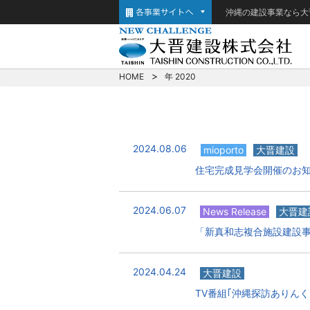
沖縄の建設事業なら大
HOME
年 2020
2024.08.06
mioporto
大晋建設
住宅完成見学会開催のお
2024.06.07
News Release
大晋建
「新真和志複合施設建設
2024.04.24
大晋建設
TV番組｢沖縄探訪ありん