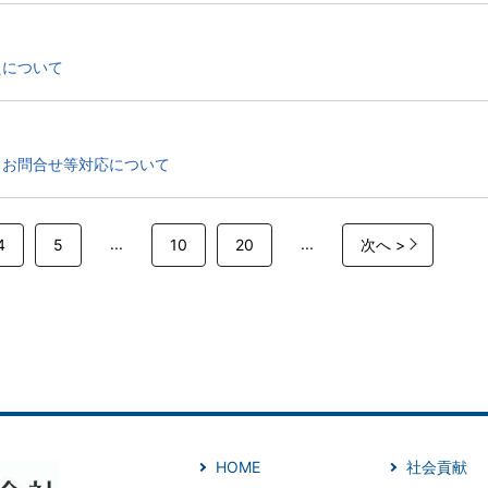
えについて
とお問合せ等対応について
...
...
4
5
10
20
次へ >
HOME
社会貢献