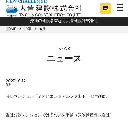
togg
沖縄の建設事業なら大晋建設株式会社
HOME
沿革
9月
NEWS
ニュース
2022.10.12
9月
分譲マンション「ミオビエントアルファ山下」 販売開始
当社分譲マンションでは初の共同事業（穴吹興産株式会社）