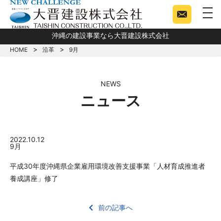
togg
沖縄の建設事業なら大晋建設株式会社
HOME
沿革
9月
NEWS
ニュース
2022.10.12
9月
平成30年度沖縄県企業雇用環境改善支援事業「人材育成推進者
養成講座」修了
前の記事へ