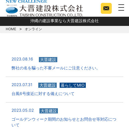
togg
沖縄の建設事業なら大晋建設株式会社
HOME
オンライン
2023.08.16
大晋建設
弊社の名を騙った不審メールにご注意ください。
2023.07.31
大晋建設
暮らしてMIO
台風6号接近に対する備えについて
2023.05.02
大晋建設
ゴールデンウィーク期間のお知らせとお問合せ等対応につ
いて