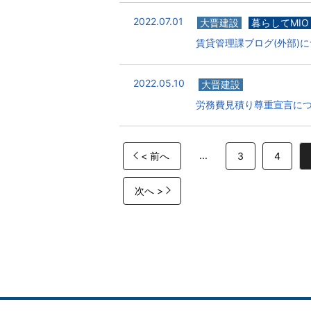
2022.07.01
大晋建設
暮らしてMIO
賃貸管理課ブログ(外部)
2022.05.10
大晋建設
労務費見積り尊重宣言に
...
< 前へ
3
4
次へ >