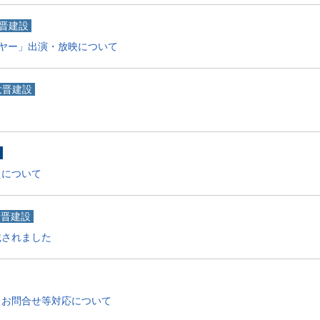
晋建設
ーヤー」出演・放映について
大晋建設
えについて
大晋建設
載されました
とお問合せ等対応について