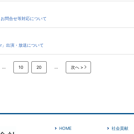
とお問合せ等対応について
 Bar」出演・放送について
...
...
10
20
次へ >
HOME
社会貢献