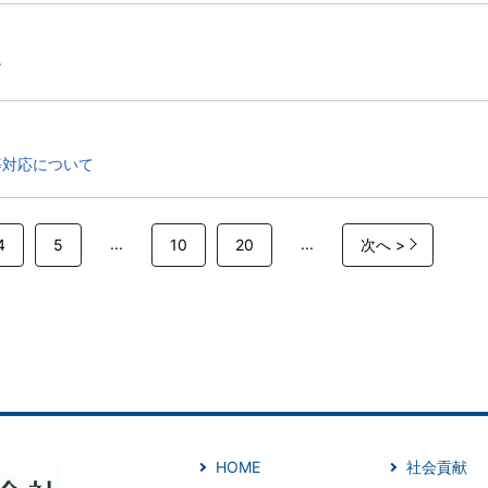
す
等対応について
...
...
4
5
10
20
次へ >
HOME
社会貢献