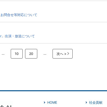
とお問合せ等対応について
 Bar」出演・放送について
...
...
10
20
次へ >
HOME
社会貢献