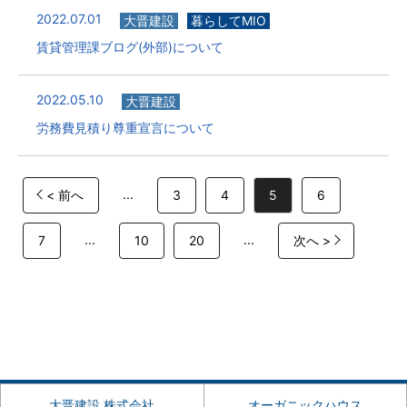
2022.07.01
大晋建設
暮らしてMIO
賃貸管理課ブログ(外部)について
2022.05.10
大晋建設
労務費見積り尊重宣言について
...
< 前へ
3
4
5
6
...
...
7
10
20
次へ >
大晋建設 株式会社
オーガニックハウス