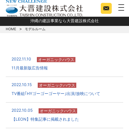
togg
沖縄の建設事業なら大晋建設株式会社
HOME
モデルルーム
2022.11.10
オーガニックハウス
11月最新版広告情報
2022.10.15
オーガニックハウス
TV番組｢HYゴーゴーゴーヤー｣出演/放映について
2022.10.05
オーガニックハウス
【LEON】特集記事に掲載されました