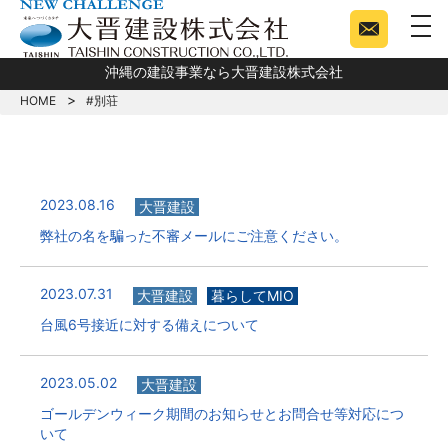
togg
沖縄の建設事業なら大晋建設株式会社
HOME
#別荘
2023.08.16
大晋建設
弊社の名を騙った不審メールにご注意ください。
2023.07.31
大晋建設
暮らしてMIO
台風6号接近に対する備えについて
2023.05.02
大晋建設
ゴールデンウィーク期間のお知らせとお問合せ等対応につ
いて