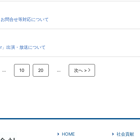
とお問合せ等対応について
 Bar」出演・放送について
...
...
10
20
次へ >
HOME
社会貢献