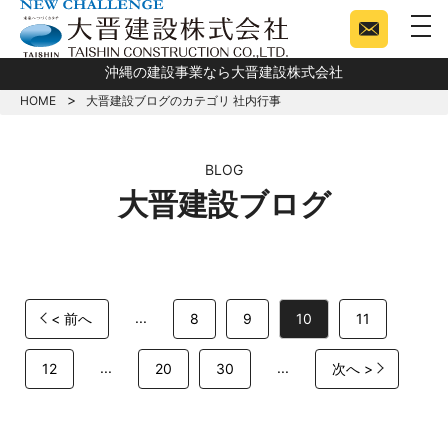
togg
沖縄の建設事業なら大晋建設株式会社
HOME
大晋建設ブログのカテゴリ 社内行事
BLOG
大晋建設ブログ
...
< 前へ
8
9
10
11
...
...
12
20
30
次へ >