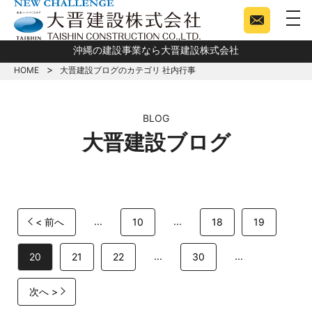
togg
沖縄の建設事業なら大晋建設株式会社
HOME
大晋建設ブログのカテゴリ 社内行事
BLOG
大晋建設ブログ
...
...
< 前へ
10
18
19
...
...
20
21
22
30
次へ >