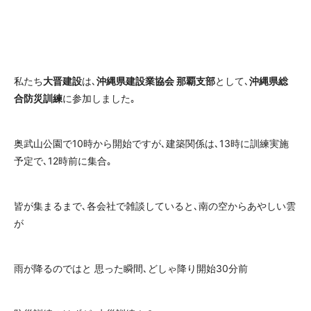
私たち
大晋建設
は､
沖縄県建設業協会 那覇支部
として､
沖縄県総
合防災訓練
に参加しました｡
奥武山公園で10時から開始ですが､建築関係は､13時に訓練実施
予定で､12時前に集合｡
皆が集まるまで､各会社で雑談していると､南の空からあやしい雲
が
雨が降るのではと 思った瞬間､どしゃ降り開始30分前