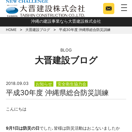
togg
沖縄の建設事業なら大晋建設株式会社
HOME
大晋建設ブログ
平成30年度 沖縄県総合防災訓練
BLOG
大晋建設ブログ
2018.09.03
お知らせ
安全衛生協力会
平成30年度 沖縄県総合防災訓練
こんにちは
9月1日は防災の日
でした､皆様は防災活動はおこないましたか