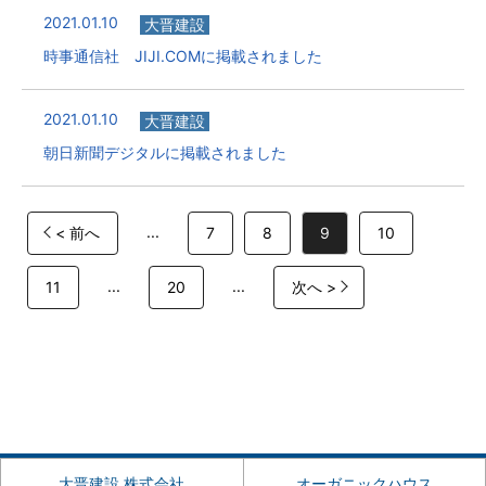
2021.01.10
大晋建設
時事通信社 JIJI.COMに掲載されました
2021.01.10
大晋建設
朝日新聞デジタルに掲載されました
...
< 前へ
7
8
9
10
...
...
11
20
次へ >
大晋建設 株式会社
オーガニックハウス