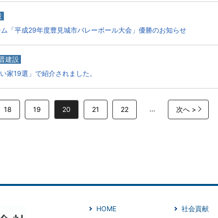
設
ム「平成29年度豊見城市バレーボール大会」優勝のお知らせ
晋建設
しい家19選」で紹介されました。
...
18
19
20
21
22
次へ >
HOME
社会貢献