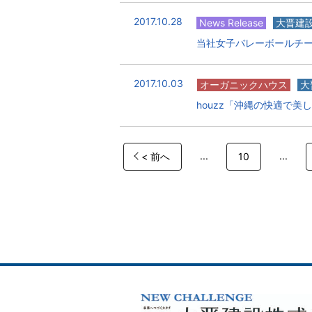
2017.10.28
News Release
大晋建
当社女子バレーボールチー
2017.10.03
オーガニックハウス
大
houzz「沖縄の快適で美
...
...
< 前へ
10