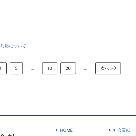
す
等対応について
...
...
4
5
10
20
次へ >
HOME
社会貢献