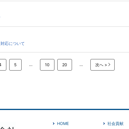
す
等対応について
...
...
4
5
10
20
次へ >
HOME
社会貢献